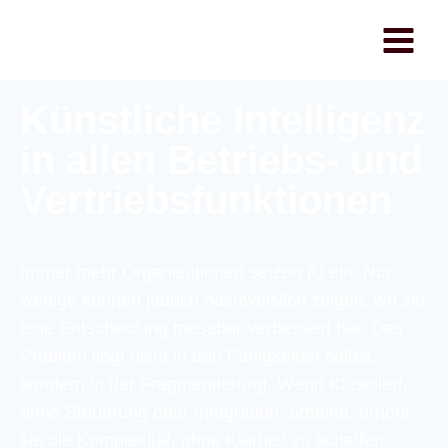
WhiteRaven
Künstliche Intelligenz
in allen Betriebs- und
Vertriebsfunktionen
Immer mehr Organisationen setzen KI ein. Nur
wenige können jedoch nachweislich zeigen, wo sie
eine Entscheidung messbar verbessert hat. Das
Problem liegt nicht in den Fähigkeiten selbst,
sondern in der Fragmentierung. Wenn KI isoliert,
ohne Steuerung oder Integration, arbeitet, erhöht
sie die Komplexität, ohne Klarheit zu schaffen.