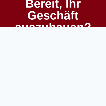
Bereit, Ihr
Geschäft
auszubauen?
Erschließen Sie Wachstumspotenzial
mit der richtigen Technologie, dem
richtigen Team und der richtigen
Strategie. White Raven Technologies
unterstützt Startups und etablierte
Unternehmen dabei, intelligenter zu
skalieren – von der Produktentwicklung
bis zur Automatisierung des